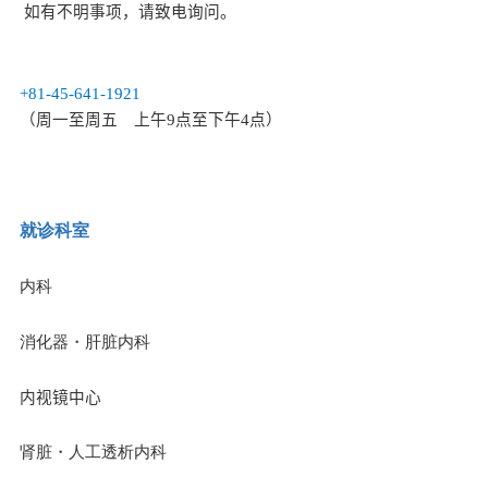
如有不明事项，请致电询问。
+81-45-641-1921
（周一至周五
上午
9
点至下午
4
点）
就诊科室
内科
消化器
・
肝脏内科
内视镜中心
肾脏
・
人工透析内科