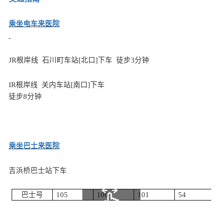
乘坐电车来医院
JR
根岸线
石川町车站
[
北口
]
下车
徒步
3
分钟
IR
根岸线
关
内
车站
[
南口
]
下车
徒步
8
分钟
乘坐巴士来医院
吉
浜
桥巴士站下车
巴士号
105
106
101
54