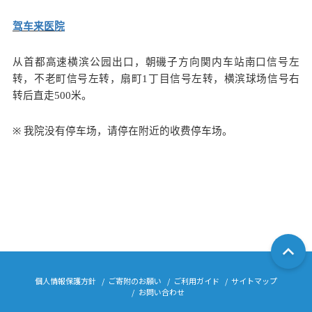
スクロールできます
驾车来医院
从首都高速横滨公园
出口
，朝
磯子
方向関内车站南口信号左
转，不老町信号左转，扇町
1
丁目信号左转，横滨球场信号右
转后直走
500
米。
※
我院没有停
车场
，
请
停在附近
的收费停车场。
個人情報保護方針
ご寄附のお願い
ご利用ガイド
サイトマップ
お問い合わせ