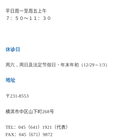
平日周一
至周五上午
７：５０～１１：３０
休诊日
周六，周日及法定节假日
・
年末年初
（
12/29
～
1/3
）
地址
〒
231-8553
横滨市中区山下町
268
号
TEL
：
045
（
641
）
1921
（代表）
FAX
：
045
（
671
）
9872