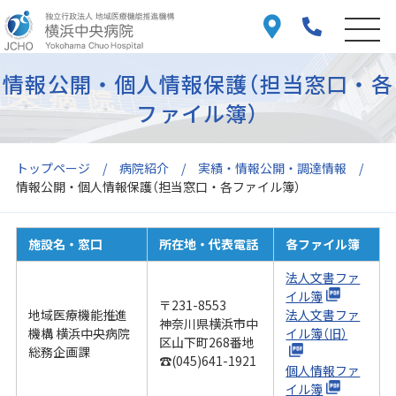
情報公開・個人情報保護（担当窓口・各
ファイル簿）
トップページ
病院紹介
実績・情報公開・調達情報
情報公開・個人情報保護（担当窓口・各ファイル簿）
施設名・窓口
所在地・代表電話
各ファイル簿
法人文書ファ
イル簿
〒231-8553
地域医療機能推進
法人文書ファ
神奈川県横浜市中
機構 横浜中央病院
イル簿（旧）
区山下町268番地
総務企画課
☎(045)641-1921
個人情報ファ
イル簿