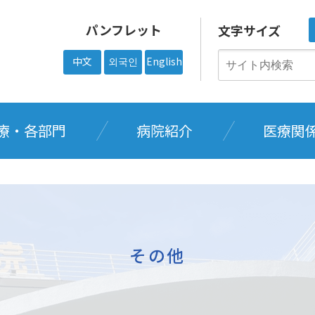
パンフレット
文字サイズ
中文
외국인
English
療・各部門
病院紹介
医療関
その他